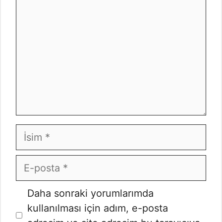
İsim
E-
posta
İnternet
Daha sonraki yorumlarımda
sitesi
kullanılması için adım, e-posta