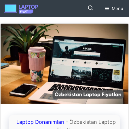
İçeriğe
Menu
atla
Laptop Donanımları
-
Özbekistan Laptop