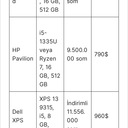
d
, 16 GB,
som
512 GB
i5-
1335U
HP
veya
9.500.0
790$
Pavilion
Ryzen
00 som
7, 16
GB, 512
GB
XPS 13
İndirimli
9315,
Dell
11.556.
i5, 8
960$
XPS
000
GB,