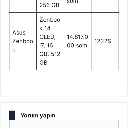
som
256 GB
Zenboo
k 14
Asus
OLED,
14.817.0
Zenboo
1232$
i7, 16
00 som
k
GB, 512
GB
Yorum yapın
Yorum