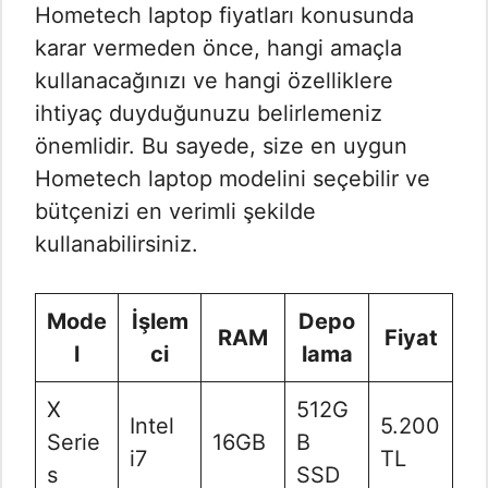
Hometech laptop fiyatları konusunda
karar vermeden önce, hangi amaçla
kullanacağınızı ve hangi özelliklere
ihtiyaç duyduğunuzu belirlemeniz
önemlidir. Bu sayede, size en uygun
Hometech laptop modelini seçebilir ve
bütçenizi en verimli şekilde
kullanabilirsiniz.
Mode
İşlem
Depo
RAM
Fiyat
l
ci
lama
X
512G
Intel
5.200
Serie
16GB
B
i7
TL
s
SSD