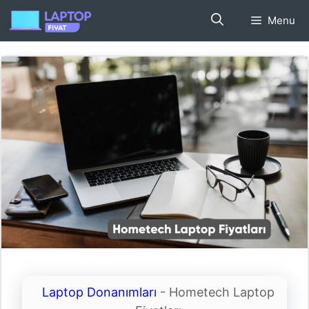
İçeriğe
Menu
atla
Laptop Donanımları
-
Hometech Laptop