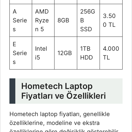
A
AMD
256G
3.50
Serie
Ryze
8GB
B
0 TL
s
n 5
SSD
E
Intel
1TB
4.000
Serie
12GB
i5
HDD
TL
s
Hometech Laptop
Fiyatları ve Özellikleri
Hometech laptop fiyatları, genellikle
özelliklerine, modeline ve ekstra
özelliklerine göre değişiklik gösterebilir.