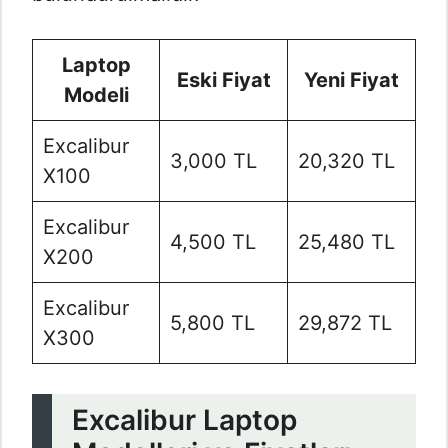
Laptop
Eski Fiyat
Yeni Fiyat
Modeli
Excalibur
3,000 TL
20,320 TL
X100
Excalibur
4,500 TL
25,480 TL
X200
Excalibur
5,800 TL
29,872 TL
X300
Excalibur Laptop