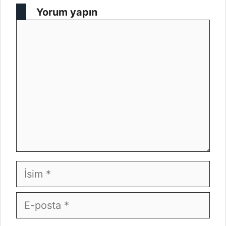
Yorum yapın
Yorum
İsim
E-
posta